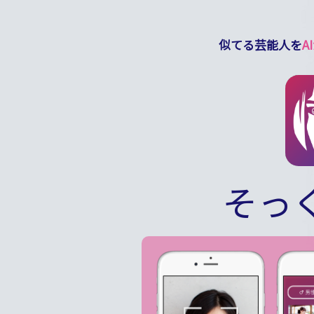
似てる芸能人を
A
そっ