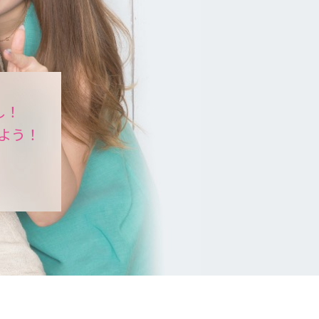
し！
よう！